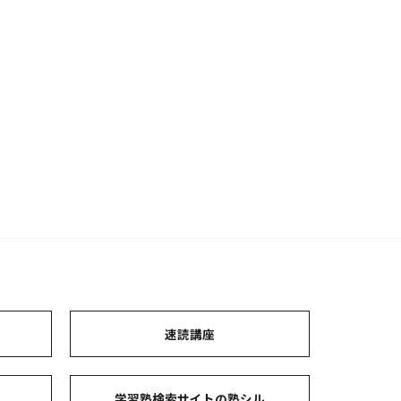
ト
速読講座
コ
学習塾検索サイトの塾シル