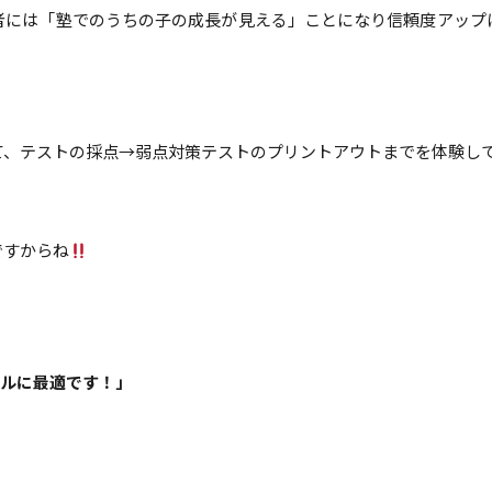
者には「塾でのうちの子の成長が見える」ことになり信頼度アップ
て、テストの採点→弱点対策テストのプリントアウトまでを体験し
ですからね
ルに最適です！」