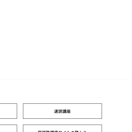
ト
速読講座