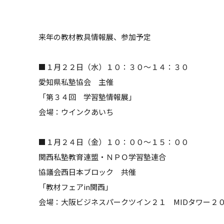
来年の教材教具情報展、参加予定
■１月２２日（水）１０：３０～１４：３０
愛知県私塾協会 主催
「第３４回 学習塾情報展」
会場：ウインクあいち
■１月２４日（金）１０：００～１５：００
関西私塾教育連盟・ＮＰＯ学習塾連合
協議会西日本ブロック 共催
「教材フェアin関西」
会場：大阪ビジネスパークツイン２１ MIDタワー２