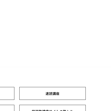
ト
速読講座